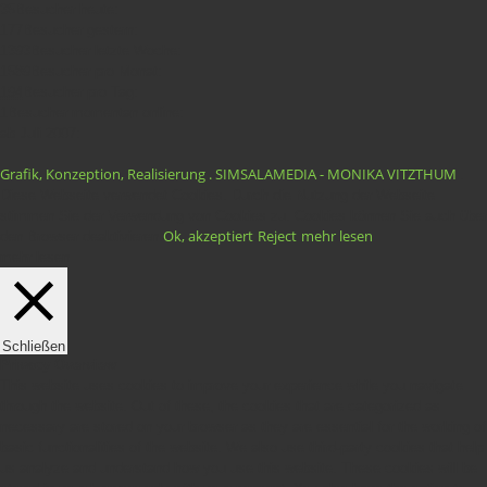
35
Besucher heute:
177
Besucher gestern:
1393
Besucher letzte Woche:
1589
Besucher pro Monat:
194
Besucher pro Tag:
1
Besucher momentan online:
ab Juli 2007:
Grafik, Konzeption, Realisierung . SIMSALAMEDIA - MONIKA VITZTHUM
.
Diese Webseite verwendet Cookies. Durch die Nutzung der Webseite
stimmen Sie der Verwendung von Cookies zu. Cookies können Sie auch über
Ok, akzeptiert
Reject
mehr lesen
den Browser deaktivieren.
mehr lesen
Schließen
Privacy Overview
This website uses cookies to improve your experience while you navigate
through the website. Out of these, the cookies that are categorized as
necessary are stored on your browser as they are essential for the working of
basic functionalities of the website. We also use third-party cookies that help
us analyze and understand how you use this website. These cookies will be