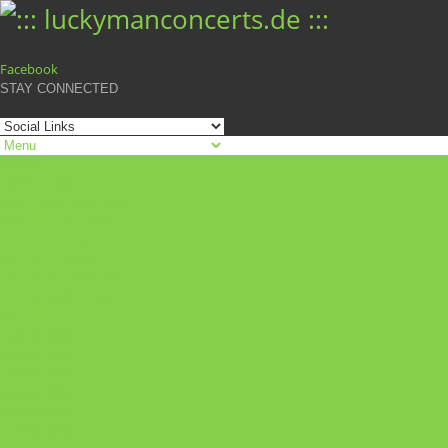
Facebook
STAY CONNECTED
Aktuell
LOCATIONS
GASTHAUS ZUM BRÄU
BÜRGERZENTRUM
BURGKIRCHEN AN DER ALZ
MS EDELTRAUD
HAFEN PRIEN/STOCK
PRIEN AM CHIEMSEE
GALERIE
Galerie 2026
Galerie 2025
Galerie 2024
Galerie 2023
Galerie 2022
Galerie 2020