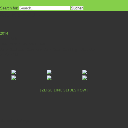
RESERVIERUNG
Search for:
GALERIE 2014
2014
»
Jesus Volt
New Rock Blues from Paris
Altes Sudhaus, Gasthaus Zum Bräu, Garching - Wald/Alz
21.02.2014
[ZEIGE EINE SLIDESHOW]
Neueste Beiträge