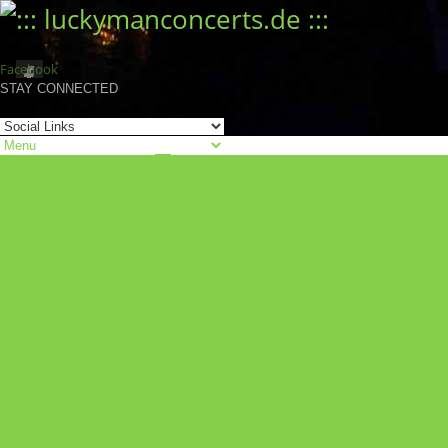
Facebook
STAY CONNECTED
Aktuell
LOCATIONS
GASTHAUS ZUM BRÄU
BÜRGERZENTRUM
BURGKIRCHEN AN DER ALZ
MS EDELTRAUD
HAFEN PRIEN/STOCK
PRIEN AM CHIEMSEE
GALERIE
Galerie 2026
Galerie 2025
Galerie 2024
Galerie 2023
Galerie 2022
Galerie 2020