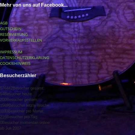
Mehr von uns auf Facebook...
AGB
GUTSCHEIN
RESERVIERUNG
VORVERKAUFSSTELLEN
IMPRESSUM
DATENSCHUTZERKLÄRUNG
COOKIEHINWEIS
Besucherzähler
576442
Besucher gesamt:
54
Besucher heute:
200
Besucher gestern:
1569
Besucher letzte Woche:
1133
Besucher pro Monat:
216
Besucher pro Tag:
0
Besucher momentan online:
ab Juli 2007: