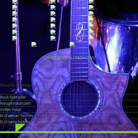
[ZEIGE EINE SLIDESHOW]
Neueste Beiträge
Rock Dampfer
Neujahrskonzert
Volles Haus
ELO neuer Termin
ELO verschoben