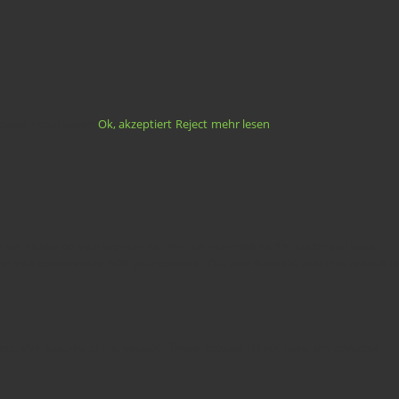
Ok, akzeptiert
Reject
mehr lesen
wser deaktivieren.
are stored on your browser as they are essential for the working of basic
in your browser only with your consent. You also have the option to opt-out of
 security features of the website. These cookies do not store any personal