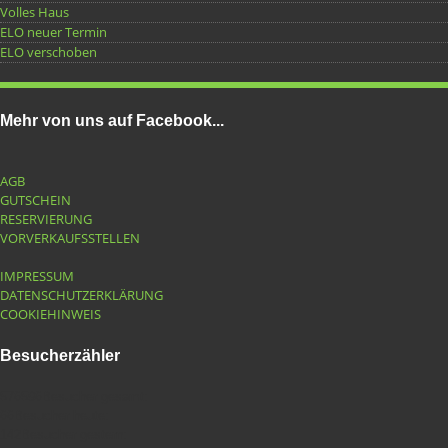
Volles Haus
ELO neuer Termin
ELO verschoben
Mehr von uns auf Facebook...
AGB
GUTSCHEIN
RESERVIERUNG
VORVERKAUFSSTELLEN
IMPRESSUM
DATENSCHUTZERKLÄRUNG
COOKIEHINWEIS
Besucherzähler
576596
Besucher gesamt:
66
Besucher heute:
142
Besucher gestern: