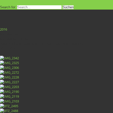
RESERVIERUNG
Search for:
Galerie 2016
2016
»
Iron Maidnem
Iron Maiden Tribute
Altes Sudhaus, Gasthaus Zum Bräu, Garching - Wald/Alz
10.12.2016