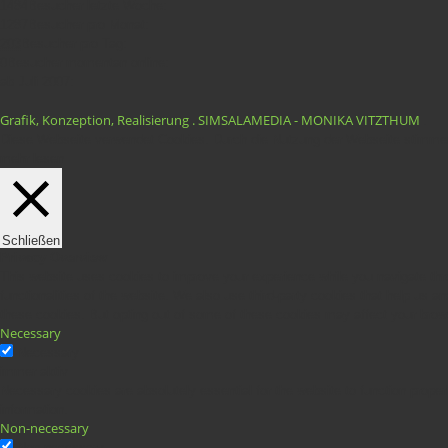
1484
Besucher letzte Woche:
1287
Besucher pro Monat:
203
Besucher pro Tag:
0
Besucher momentan online:
ab Juli 2007:
Grafik, Konzeption, Realisierung . SIMSALAMEDIA - MONIKA VITZTHUM
.
Diese Webseite verwendet Cookies. Durch die Nutzung der Webseite stimmen
mehr lesen
Schließen
Privacy Overview
This website uses cookies to improve your experience while you navigate thro
functionalities of the website. We also use third-party cookies that help us 
these cookies. But opting out of some of these cookies may affect your brow
Necessary
Necessary
immer aktiv
Necessary cookies are absolutely essential for the website to function proper
information.
Non-necessary
Non-necessary