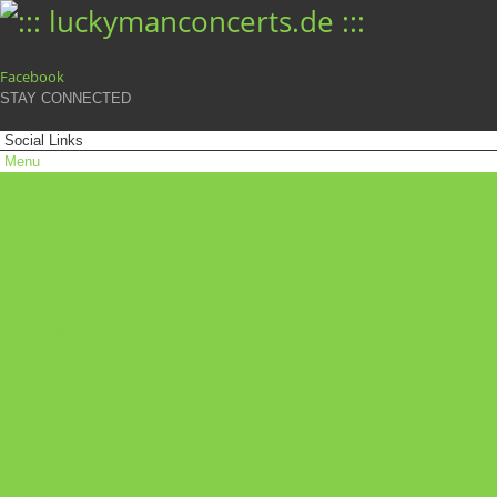
Facebook
STAY CONNECTED
Aktuell
LOCATIONS
GASTHAUS ZUM BRÄU
BÜRGERZENTRUM
BURGKIRCHEN AN DER ALZ
MS EDELTRAUD
HAFEN PRIEN/STOCK
PRIEN AM CHIEMSEE
GALERIE
Galerie 2026
Galerie 2025
Galerie 2024
Galerie 2023
Galerie 2022
Galerie 2020