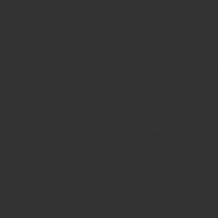
 Sie der Verwendung von Cookies zu. Cookies können Sie auch über den Bro
ugh the website. Out of these, the cookies that are categorized as necessary 
analyze and understand how you use this website. These cookies will be stored 
sing experience.
ly. This category only includes cookies that ensures basic functionalities and