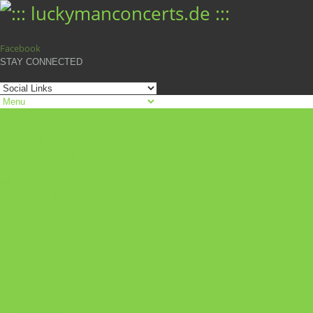
Facebook
STAY CONNECTED
Aktuell
LOCATIONS
GASTHAUS ZUM BRÄU
BÜRGERZENTRUM
BURGKIRCHEN AN DER ALZ
MS EDELTRAUD
HAFEN PRIEN/STOCK
PRIEN AM CHIEMSEE
GALERIE
Galerie 2026
Galerie 2025
Galerie 2024
Galerie 2023
Galerie 2022
Galerie 2020