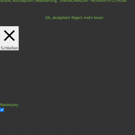
Grafik, Konzeption, Realisierung . SIMSALAMEDIA - MONIKA VITZTHUM
.
Diese Webseite verwendet Cookies. Durch die Nutzung der Webseite
stimmen Sie der Verwendung von Cookies zu. Cookies können Sie auch über
Ok, akzeptiert
Reject
mehr lesen
den Browser deaktivieren.
mehr lesen
Schließen
Privacy Overview
This website uses cookies to improve your experience while you navigate
through the website. Out of these, the cookies that are categorized as
necessary are stored on your browser as they are essential for the working of
basic functionalities of the website. We also use third-party cookies that help
us analyze and understand how you use this website. These cookies will be
stored in your browser only with your consent. You also have the option to
opt-out of these cookies. But opting out of some of these cookies may affect
your browsing experience.
Necessary
Necessary
immer aktiv
Necessary cookies are absolutely essential for the website to function
properly. This category only includes cookies that ensures basic
functionalities and security features of the website. These cookies do not