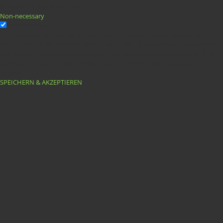
store any personal information.
Non-necessary
Non-necessary
Any cookies that may not be particularly necessary for the website to
function and is used specifically to collect user personal data via analytics,
ads, other embedded contents are termed as non-necessary cookies. It is
mandatory to procure user consent prior to running these cookies on your
website.
SPEICHERN & AKZEPTIEREN