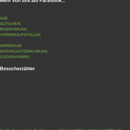
Mehr von uns auf Facebook...
AGB
GUTSCHEIN
RESERVIERUNG
VORVERKAUFSSTELLEN
IMPRESSUM
DATENSCHUTZERKLÄRUNG
COOKIEHINWEIS
Besucherzähler
Besucher gesamt:
576498
Besucher heute:
110
Besucher gestern:
200
Besucher letzte Woche:
1625
Besucher pro Monat:
1189
Besucher pro Tag:
216
Besucher momentan online:
0
ab Juli 2007: