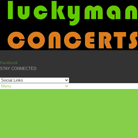
Facebook
STAY CONNECTED
Aktuell
LOCATIONS
GASTHAUS ZUM BRÄU
BÜRGERZENTRUM
BURGKIRCHEN AN DER ALZ
MS EDELTRAUD
HAFEN PRIEN/STOCK
PRIEN AM CHIEMSEE